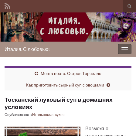
Вкл/
вык
Search for:
фор
пои
Италия. С любовью!
Вкл/
выкл
нави
Мечта поэта. Остров Торчелло
Как приготовить сырный суп с овощами
Тосканский луковый суп в домашних
условиях
Опубликовано в
Итальянская кухня
Возможно,
итальянские супы